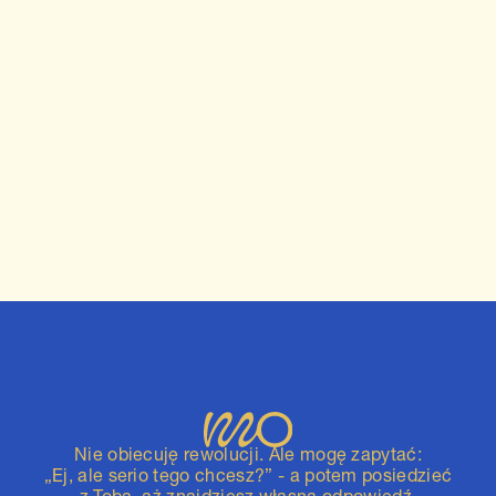
Czy musisz mieć pracę
marzeń?
Czy praca marzeń istnieje czy tylko prowadzi do
rozczarowania? Business coaching i mentoring
a zdrowa relacja z pracą
Nie obiecuję rewolucji. Ale mogę zapytać:
„Ej, ale serio tego chcesz?” - a potem posiedzieć