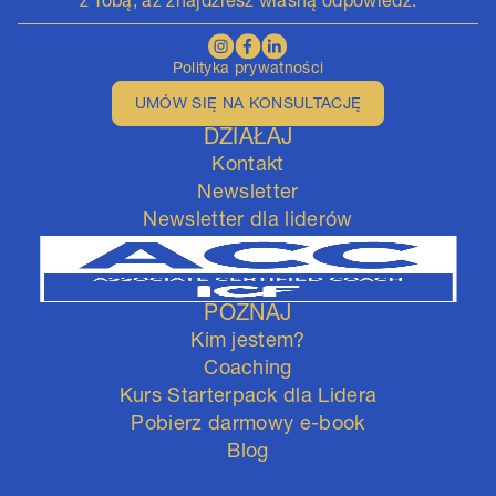
z Tobą,
aż znajdziesz
własną odpowiedź.
Polityka prywatności
UMÓW SIĘ NA KONSULTACJĘ
DZIAŁAJ
Kontakt
Newsletter
Newsletter dla liderów
POZNAJ
Kim jestem?
Coaching
Kurs Starterpack dla Lidera
Pobierz darmowy e-book
Blog